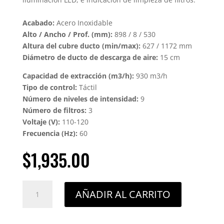
Acabado:
Acero Inoxidable
Alto / Ancho / Prof. (mm):
898 / 8 / 530
Altura del cubre ducto (min/max):
627 / 1172 mm
Diámetro de ducto de descarga de aire:
15 cm
Capacidad de extracción (m3/h):
930 m3/h
Tipo de control:
Táctil
Número de niveles de intensidad:
9
Número de filtros:
3
Voltaje (V):
110-120
Frecuencia (Hz):
60
$
1,935.00
Campana
AÑADIR AL CARRITO
de
Pared
90