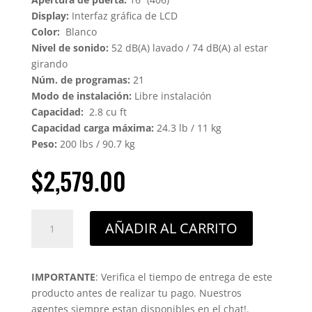
Display:
Interfaz gráfica de LCD
Color:
Blanco
Nivel de sonido:
52 dB(A) lavado / 74 dB(A) al estar
girando
Núm. de programas:
21
Modo de instalación:
Libre instalación
Capacidad:
2.8 cu ft
Capacidad carga máxima:
24.3 lb / 11 kg
Peso:
200 lbs / 90.7 kg
$
2,579.00
LAVADORA
AÑADIR AL CARRITO
LOGIC
SERIES
TM
IMPORTANTE
: Verifica el tiempo de entrega de este
cantidad
producto antes de realizar tu pago. Nuestros
agentes siempre estan disponibles en el chat!.